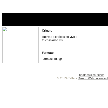
Huevas de trucha 100 gr.
Origen
:
Huevas extraídas en vivo a
truchas Arco Iris.
Formato
:
Tarro de 100 gr.
pedidos@cal-ter.es
© 2013 Calter -
Diseño Web: Intensas 