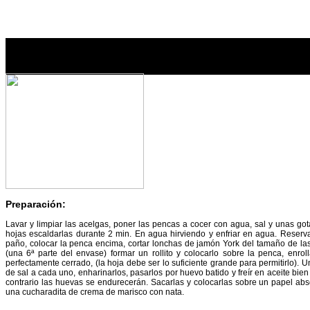
Penca de acelga rellena
Preparación:
Lavar y limpiar las acelgas, poner las pencas a cocer con agua, sal y unas got
hojas escaldarlas durante 2 min. En agua hirviendo y enfriar en agua. Reserv
paño, colocar la penca encima, cortar lonchas de jamón York del tamaño de las
(una 6ª parte del envase) formar un rollito y colocarlo sobre la penca, enro
perfectamente cerrado, (la hoja debe ser lo suficiente grande para permitirlo). 
de sal a cada uno, enharinarlos, pasarlos por huevo batido y freír en aceite bien 
contrario las huevas se endurecerán. Sacarlas y colocarlas sobre un papel abs
una cucharadita de crema de marisco con nata.