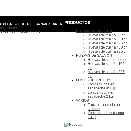
PRODUCTOS
lona (Navarra) | Tel.: +34 948 27 86 16 |
os@cal-ter.es
HUEVAS DE TRUCHA
b: Intensas Networks, S.L.
Huevas de trucha 50 gr.
Huevas de trucha 100 gr.
Huevas de trucha 325 gr.
Huevas de trucha 450 gr.
Huevas de trucha 925 gr.
HUEVAS DE SALMÓN
Huevas de salmón 50 gr.
Huevas de salmón 100
gr.
Huevas de salmón 325
gr.
LOMOS DE TRUCHA
Lomos trucha en
escabeche 450 gr.
Lomos trucha en
escabeche 2 kg.
VARIOS
Trucha ahumada en
caliente
Yemas de erizo de mar
90 gr.