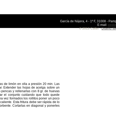
García de Nájera, 4 - 1º F, 31008 - Pamp
E-mail:
pedid
© 2013 Calter -
Diseño We
as de limón en olla a presión 20 min. Las
ar. Extender las hojas de acelga sobre un
 pencas y rellenarlas con 8 gr. de huevas
llar el conjunto cuidando que todo quede
Una vez formados los rollitos poner un poco
caliente. Esta fritura debe ser rápida de lo
orbente. Cortarlas en diagonal y ponerles